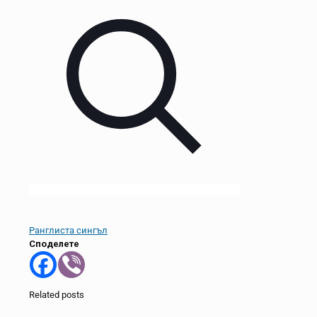
Ранглиста сингъл
Споделете
Related posts