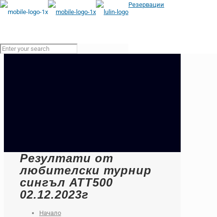
Резервации
Резултати от
любителски турнир
сингъл ATT500
02.12.2023г
Начало