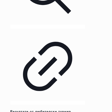
Резултати от любителски турнир