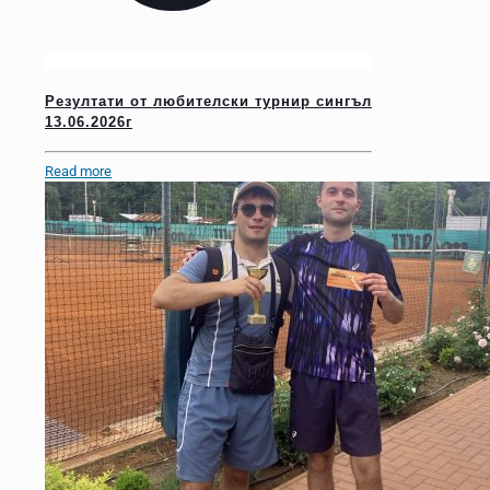
Резултати от любителски турнир сингъл
13.06.2026г
Read more