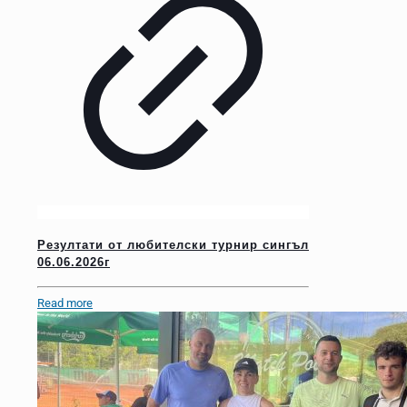
Резултати от любителски турнир сингъл
06.06.2026г
Read more