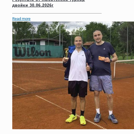
двойки 30.06.2026г
Read more