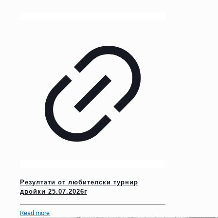
Резултати от любителски турнир
двойки 25.07.2026г
Read more