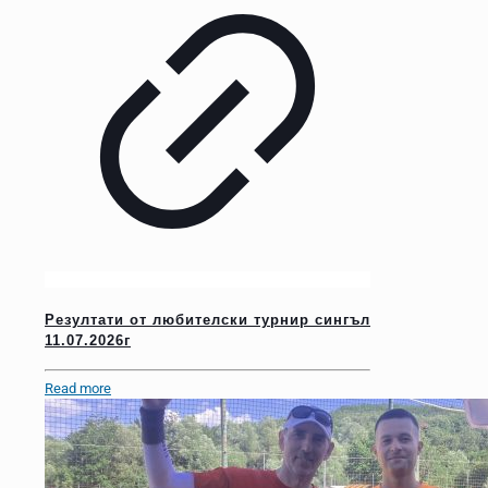
Резултати от любителски турнир сингъл
11.07.2026г
Read more