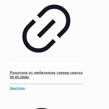
Резултати от любителски турнир сингъл
09.05.2026г
Read more