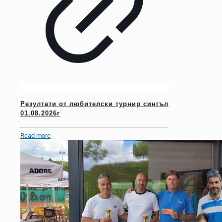
Резултати от любителски турнир сингъл
01.08.2026г
Read more