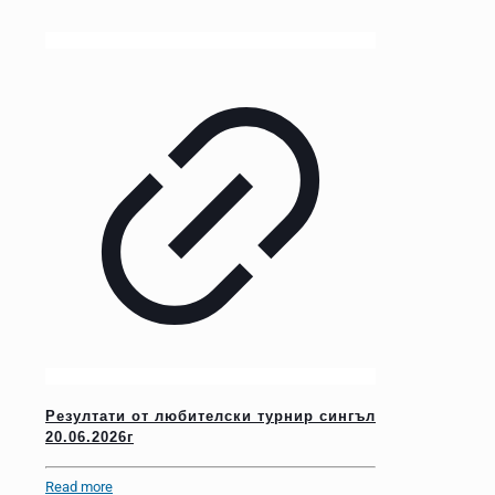
Резултати от любителски турнир сингъл
20.06.2026г
Read more