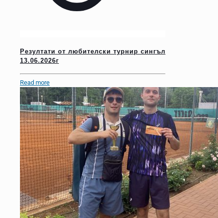
Резултати от любителски турнир сингъл
13.06.2026г
Read more