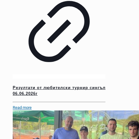
Резултати от любителски турнир сингъл
06.06.2026г
Read more